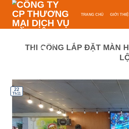
Skip
to
TRANG CHỦ
GIỚI THI
content
THI CÔNG LẮP ĐẶT MÀN H
L
22
Th11