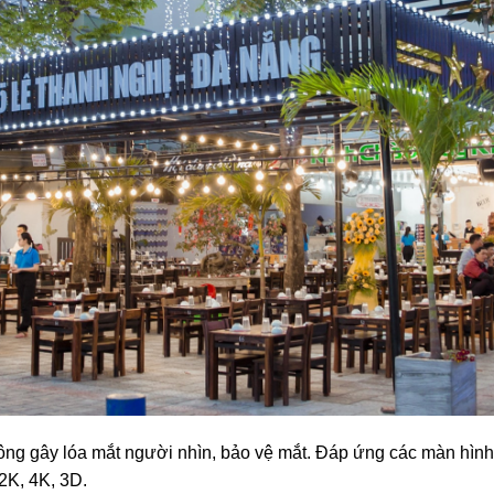
không gây lóa mắt người nhìn, bảo vệ mắt. Đáp ứng các màn hì
 2K, 4K, 3D.