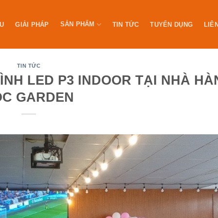
SẢN PHẨM
ỆU
GIẢI PHÁP
TIN TỨC
TUYỂN DỤNG
LIÊ
TIN TỨC
ÌNH LED P3 INDOOR TẠI NHÀ HÀ
ỘC GARDEN