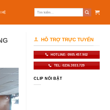
N HỆ
NG
HỖ TRỢ TRỰC TUYẾN
HOTLINE: 0905.457.902
TEL: 0236.3933.729
CLIP NỔI BẬT